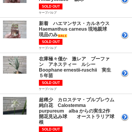
SOLD OUT
ケープバルブ
新着 ハエマンサス・カルネウス
Haemanthus carneus 現地親球
現品のみ
SOLD OUT
ケープバルブ
在庫極々僅か 激レア ブーファ
ン アネスティー ルシー
Boophane ernestii-ruschii 実生
５年苗
SOLD OUT
ケープバルブ
超稀少 カロステマ・プルプレウム
純白花 Calostemma
purpureum alba からの実生2作
開花見込み球 オーストラリア球
根
SOLD OUT