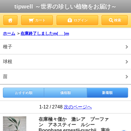
tipwell ～世界の珍しい植物をお届け～
カート
ログイン
検索
ホーム
＞
在庫終了しましたm(_ _)m
種子
球根
苗
おすすめ順
価格順
新着順
1-12 / 2748
次のページへ
在庫極々僅か 激レア ブーファ
ン アネスティー ルシー
Boophane ernestii-ruschii 実生