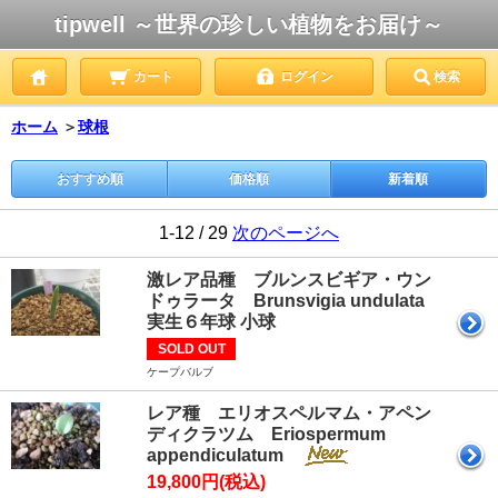
tipwell ～世界の珍しい植物をお届け～
カート
ログイン
検索
ホーム
＞
球根
おすすめ順
価格順
新着順
1-12 / 29
次のページへ
激レア品種 ブルンスビギア・ウン
ドゥラータ Brunsvigia undulata
実生６年球 小球
SOLD OUT
ケープバルブ
レア種 エリオスペルマム・アペン
ディクラツム Eriospermum
appendiculatum
19,800円(税込)