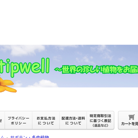
ーム
サボテン・多肉植物
＞