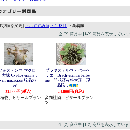
[並び順を変更]
・おすすめ順
・価格順
・新着順
全 [2] 商品中 [1-2] 商品を表示してい
フォステンマ マクロ
ブラキステルマ・バーベ
大株 Cyphostemma u
ラエ Brachystelma barbe
r var. macropus 現品の
rae 開花済み特大球 現
み
品限り
29,800円(税込)
24,800円(税込)
肉植物、ビザールプラン
多肉植物、ビザールプラン
ツ
全 [2] 商品中 [1-2] 商品を表示してい