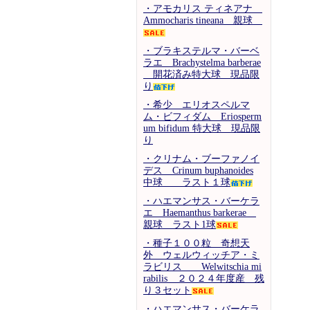
・アモカリス ティネアナ
Ammocharis tineana 親球
・ブラキステルマ・バーベ
ラエ Brachystelma barberae
開花済み特大球 現品限
り
・希少 エリオスペルマ
ム・ビフィダム Eriosperm
um bifidum 特大球 現品限
り
・クリナム・ブーファノイ
デス Crinum buphanoides
中球 ラスト１球
・ハエマンサス・バーケラ
エ Haemanthus barkerae
親球 ラスト1球
・種子１００粒 奇想天
外 ウェルウィッチア・ミ
ラビリス Welwitschia mi
rabilis ２０２４年度産 残
り３セット
・ハエマンサス・バーケラ