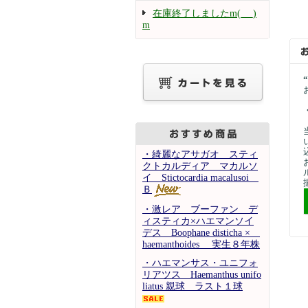
在庫終了しましたm(_ _)
m
・綺麗なアサガオ スティ
クトカルディア マカルソ
イ Stictocardia macalusoi
Ｂ
・激レア ブーファン デ
ィスティカ×ハエマンソイ
デス Boophane disticha ×
haemanthoides 実生８年株
・ハエマンサス・ユニフォ
リアツス Haemanthus unifo
liatus 親球 ラスト１球