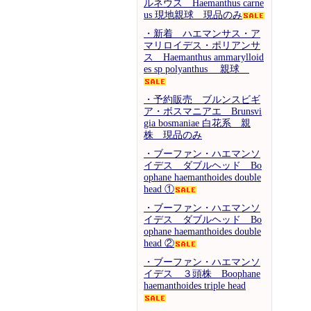
ルネウス Haemanthus carne
us 現地親球 現品のみ
・新着 ハエマンサス・ア
マリロイデス・ポリアンサ
ス Haemanthus ammarylloid
es sp polyanthus 親球
・予約販売 ブルンスビギ
ア・ボスマニアエ Brunsvi
gia bosmaniae 白花系 親
株 現品のみ
・ブーファン・ハエマンソ
イデス ダブルヘッド Bo
ophane haemanthoides double
head ①
・ブーファン・ハエマンソ
イデス ダブルヘッド Bo
ophane haemanthoides double
head ②
・ブーファン・ハエマンソ
イデス ３頭株 Boophane
haemanthoides triple head