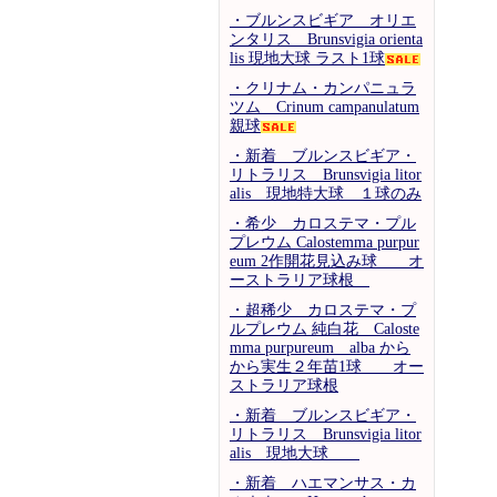
・ブルンスビギア オリエ
ンタリス Brunsvigia orienta
lis 現地大球 ラスト1球
・クリナム・カンパニュラ
ツム Crinum campanulatum
親球
・新着 ブルンスビギア・
リトラリス Brunsvigia litor
alis 現地特大球 １球のみ
・希少 カロステマ・プル
プレウム Calostemma purpur
eum 2作開花見込み球 オ
ーストラリア球根
・超稀少 カロステマ・プ
ルプレウム 純白花 Caloste
mma purpureum alba から
から実生２年苗1球 オー
ストラリア球根
・新着 ブルンスビギア・
リトラリス Brunsvigia litor
alis 現地大球
・新着 ハエマンサス・カ