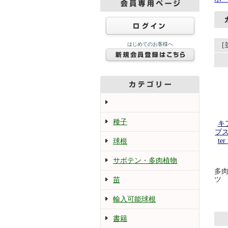
はじめてのお客様へ
種子
キ
プス 
te
球根
サボテン・多肉植物
多
ツ
苗
輸入可能球根
書籍