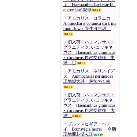
エ Haemanthus barkerae blu
e grey leaf 親球
・アモカリス・コラニカ
Ammocharis coranica dark ma
roon flower 実生６年球
・初入荷 ハエマンサス・
グラニティクス×コッキネ
ウス Haemanthus graniticus
× coccineus 自然交雑種 中
球 ①
・アモカリス・ネリノイデ
ス Ammocharis nerinoides
現地親大球 最後の１株
・初入荷 ハエマンサス・
グラニティクス×コッキネ
ウス Haemanthus graniticus
× coccineus 自然交雑種 大
球
・ブルンスビギア・ヘレ
イ Brunsvigia herrei 今期
現地開花済み球