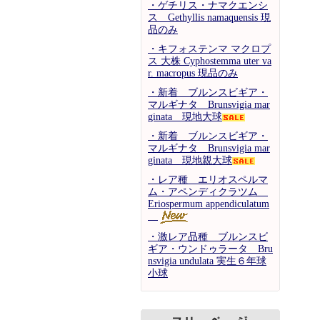
・ゲチリス・ナマクエンシ
ス Gethyllis namaquensis 現
品のみ
・キフォステンマ マクロプ
ス 大株 Cyphostemma uter va
r. macropus 現品のみ
・新着 ブルンスビギア・
マルギナタ Brunsvigia mar
ginata 現地大球
・新着 ブルンスビギア・
マルギナタ Brunsvigia mar
ginata 現地親大球
・レア種 エリオスペルマ
ム・アペンディクラツム
Eriospermum appendiculatum
・激レア品種 ブルンスビ
ギア・ウンドゥラータ Bru
nsvigia undulata 実生６年球
小球